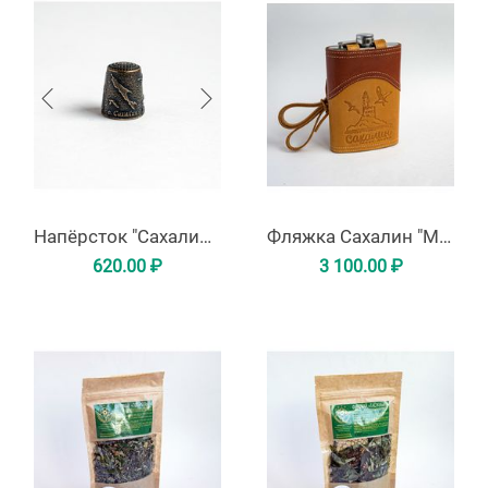
Напёрсток "Сахалин-Курильские острова" из латуни
Фляжка Сахалин "Маяк Анива"
620.00
₽
3 100.00
₽