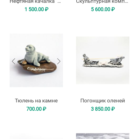
Нефтяная качалка "Сахалин"
Скульптурная композиция "Погонщик с собаками"
1 500.00
₽
5 600.00
₽
Тюлень на камне
Погонщик оленей
700.00
₽
3 850.00
₽