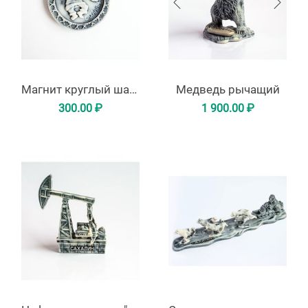
Магнит круглый шаман с бубном
Медведь рычащий
300.00
₽
1 900.00
₽