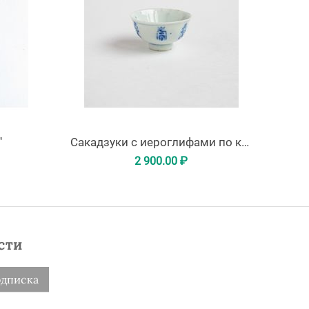
"
Сакадзуки с иероглифами по кругу
2 900.00
₽
сти
дписка