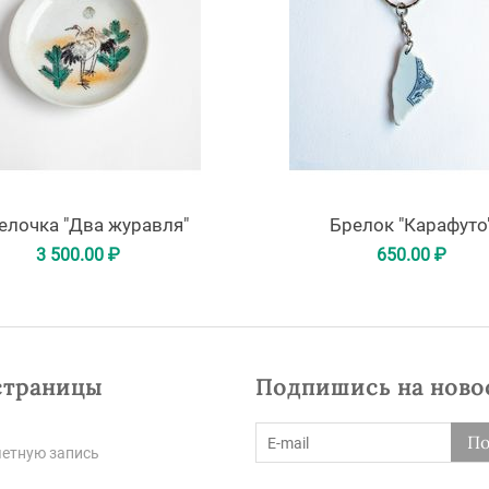
елочка "Два журавля"
Брелок "Карафуто
3 500.00
₽
650.00
₽
страницы
Подпишись на ново
По
четную запись