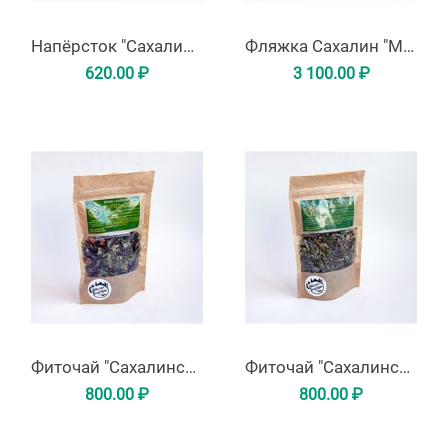
Напёрсток "Сахалин-Курильские острова" из латуни
Фляжка Сахалин "Маяк Анива"
620.00
₽
3 100.00
₽
Фиточай "Сахалинское яблочко"
Фиточай "Сахалинское здоровье"
800.00
₽
800.00
₽