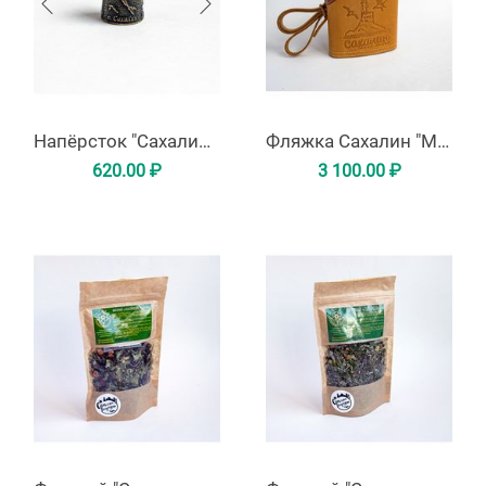
Напёрсток "Сахалин-Курильские острова" из латуни
Фляжка Сахалин "Маяк Анива"
620.00
₽
3 100.00
₽