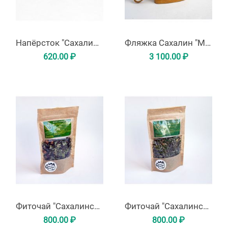
Напёрсток "Сахалин-Курильские острова" из латуни
Фляжка Сахалин "Маяк Анива"
620.00
₽
3 100.00
₽
Фиточай "Сахалинское яблочко"
Фиточай "Сахалинское здоровье"
800.00
₽
800.00
₽